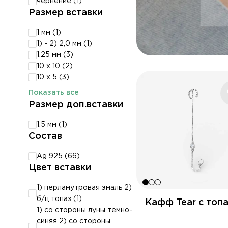
чернение (
1
)
Размер вставки
1 мм (
1
)
1) - 2) 2,0 мм (
1
)
1.25 мм (
3
)
10 х 10 (
2
)
10 х 5 (
3
)
Показать все
Размер доп.вставки
1.5 мм (
1
)
Состав
Ag 925 (
66
)
Цвет вставки
1) перламутровая эмаль 2)
б/ц топаз (
1
)
Кафф Tear с топ
1) со стороны луны темно-
синяя 2) со стороны