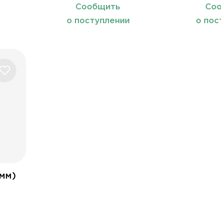
прямоугольная дужка
Сообщить
Со
и
о поступлении
о пос
5мм)