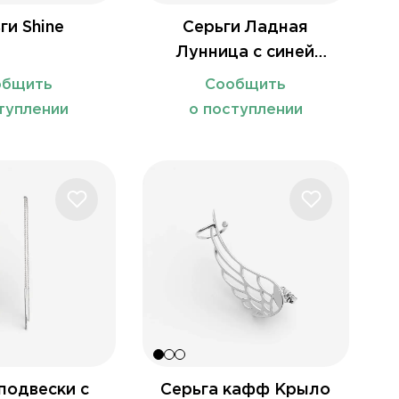
ги Shine
Серьги Ладная
Лунница с синей
эмалью
общить
Сообщить
туплении
о поступлении
подвески с
Серьга кафф Крыло