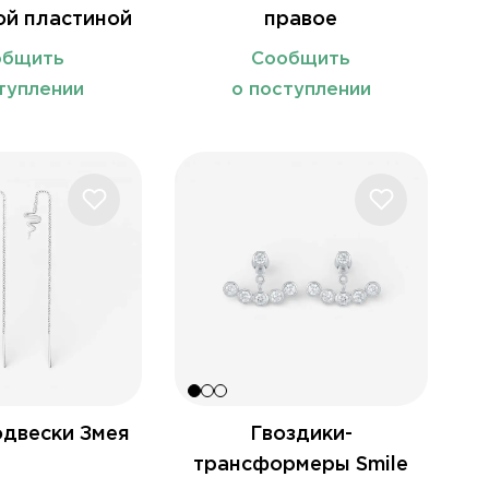
ой пластиной
правое
общить
Сообщить
туплении
о поступлении
одвески Змея
Гвоздики-
трансформеры Smile