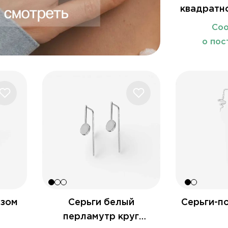
квадратн
Со
о пос
азом
Серьги белый
Серьги-п
перламутр круг