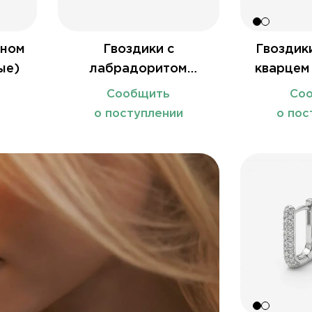
ином
Гвоздики с
Гвоздик
ые)
лабрадоритом
кварцем
(овальные)
Сообщить
Со
и
о поступлении
о пос