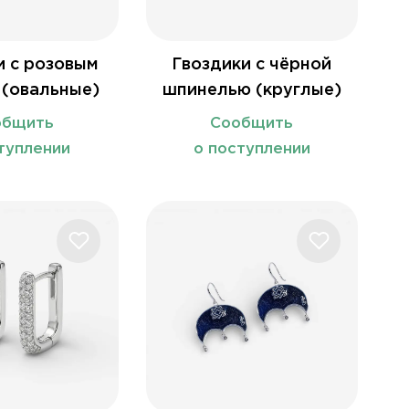
и с розовым
Гвоздики с чёрной
 (овальные)
шпинелью (круглые)
общить
Сообщить
туплении
о поступлении