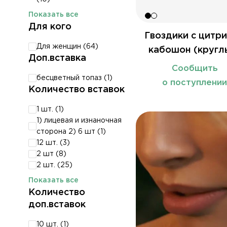
Показать все
Для кого
Гвоздики с цитр
Для женщин (
64
)
кабошон (кругл
Доп.вставка
Сообщить
бесцветный топаз (
1
)
о поступлени
Количество вставок
1 шт. (
1
)
1) лицевая и изнаночная
сторона 2) 6 шт (
1
)
12 шт. (
3
)
2 шт (
8
)
2 шт. (
25
)
Показать все
Количество
доп.вставок
10 шт. (
1
)