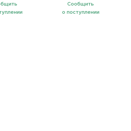
общить
Сообщить
туплении
о поступлении