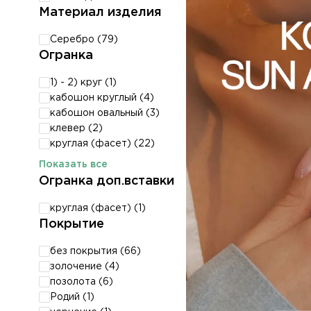
Материал изделия
Серебро (
79
)
Огранка
1) - 2) круг (
1
)
кабошон круглый (
4
)
кабошон овальный (
3
)
клевер (
2
)
круглая (фасет) (
22
)
Показать все
Огранка доп.вставки
круглая (фасет) (
1
)
Покрытие
без покрытия (
66
)
золочение (
4
)
позолота (
6
)
Родий (
1
)