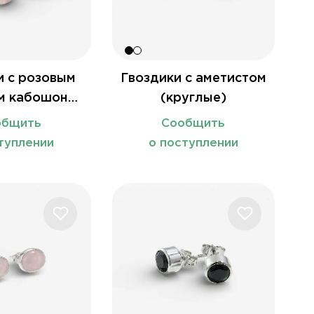
и с розовым
Гвоздики с аметистом
м кабошон
(круглые)
углые)
общить
Сообщить
туплении
о поступлении