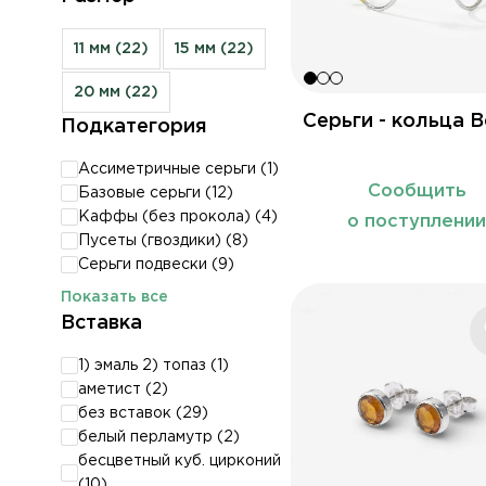
11 мм (
22
)
15 мм (
22
)
20 мм (
22
)
Серьги - кольца 
Подкатегория
Ассиметричные серьги (
1
)
Сообщить
Базовые серьги (
12
)
Каффы (без прокола) (
4
)
о поступлени
Пусеты (гвоздики) (
8
)
Серьги подвески (
9
)
Показать все
Вставка
1) эмаль 2) топаз (
1
)
аметист (
2
)
без вставок (
29
)
белый перламутр (
2
)
бесцветный куб. цирконий
(
10
)