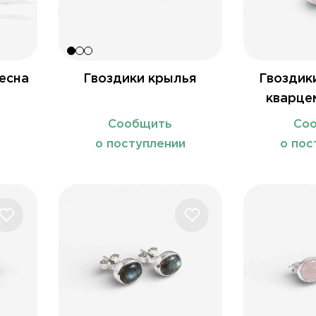
Весна
Гвоздики крылья
Гвоздик
кварце
(кр
Сообщить
Со
и
о поступлении
о пос