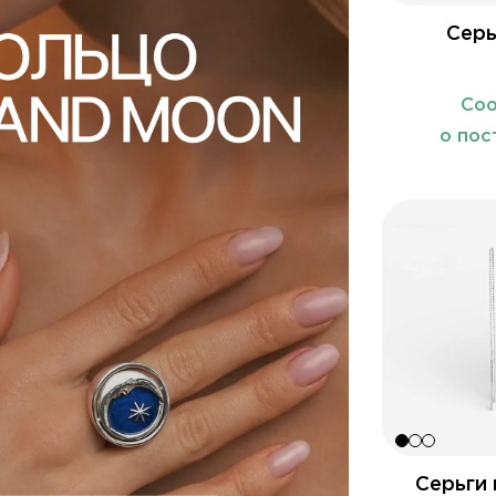
Серь
Со
о пос
Серьги 