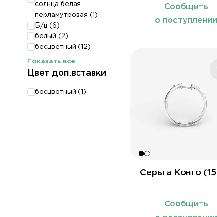
солнца белая
Сообщить
перламутровая (
1
)
о поступлени
Б/ц (
6
)
белый (
2
)
бесцветный (
12
)
Показать все
Цвет доп.вставки
бесцветный (
1
)
Серьга Конго (1
Сообщить