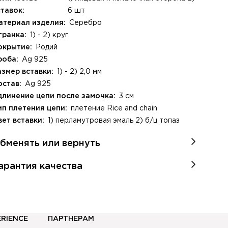
, стр. 1
ставок:
6 шт
атериал изделия:
Серебро
гранка:
1) - 2) круг
окрытие:
Родий
роба:
Ag 925
азмер вставки:
1) - 2) 2,0 мм
остав:
Ag 925
длинение цепи после замочка:
3 см
ип плетения цепи:
плетение Rice and chain
вет вставки:
1) перламутровая эмаль 2) б/ц топаз
бменять или вернуть
ам не подошло украшение? Ничего страшного!
арантия качества
бменяйте или верните ваши онлайн-покупки в течение
аждое наше изделие сочетает в себе высочайшее
 дней после оплаты. Ознакомиться с условиями
ачество и оригинальную идею дизайна, являясь
озврата и обмена можно
здесь
никальным произведением ювелирного искусства.
окупая драгоценности в Island Soul, Вы можете не
ERIENCE
ПАРТНЕРАМ
омневаться в правильности своего решения. Гарантия