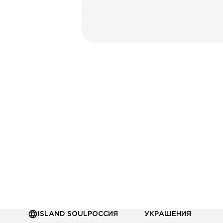
или сам
ПО
Даю согласие на обр
Даю согласие на пол
ISLAND SOUL
РОССИЯ
УКРАШЕНИЯ