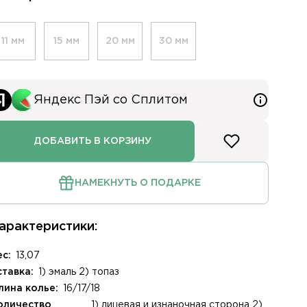
11 мм
15 мм
20 мм
30 мм
Яндекс Пэй со Сплитом
ДОБАВИТЬ В КОРЗИНУ
НАМЕКНУТЬ О ПОДАРКЕ
лом
арактеристики:
ес:
13,07
ставка:
1) эмаль 2) топаз
ря
лина колье:
16/17/18
ния заказа доставкой
оличество
1) лицевая и изнаночная сторона 2)