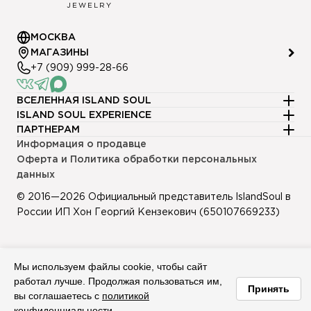
JEWELRY
МОСКВА
МАГАЗИНЫ
+7 (909) 999-28-66
ВСЕЛЕННАЯ ISLAND SOUL
ISLAND SOUL EXPERIENCE
Клуб привилегий
ПАРТНЕРАМ
Доставка и оплата
История бренда
Информация о продавце
Франшиза
Возврат и обмен
Журнал
Оферта и Политика обработки персональных
Предложения о сотрудничестве
Фирменная упаковка
Зал практик
данных
markcommunication@islandsouljewelry.com
Размеры колец
© 2016—2026 Официальный представитель IslandSoul в
Уход за серебром
России ИП Хон Георгий Кензекович (650107669233)
Мы используем файлы cookie, чтобы сайт
работал лучше. Продолжая пользоваться им,
Принять
вы соглашаетесь с
политикой
конфиденциальности
.