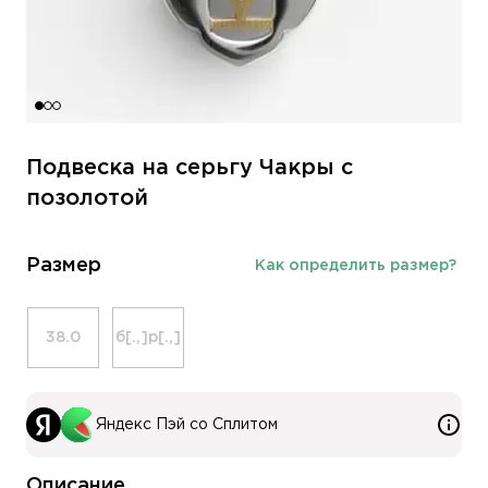
Подвеска на серьгу Чакры с
позолотой
Размер
Как определить размер?
38.0
б[.,]р[.,]
Яндекс Пэй со Сплитом
Описание