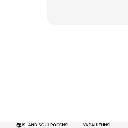
или сам
ПО
Даю согласие на обр
Даю согласие на пол
ISLAND SOUL
РОССИЯ
УКРАШЕНИЯ