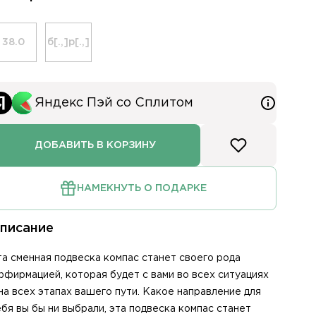
38.0
б[.,]р[.,]
Яндекс Пэй со Сплитом
ДОБАВИТЬ В КОРЗИНУ
НАМЕКНУТЬ О ПОДАРКЕ
писание
лом
та сменная подвеска компас станет своего рода
ффирмацией, которая будет с вами во всех ситуациях
ря
 на всех этапах вашего пути. Какое направление для
ебя вы бы ни выбрали, эта подвеска компас станет
ния заказа доставкой