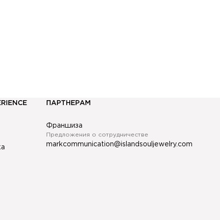
омневаться в правильности своего решения. Гарантия
а все украшения составляет 6 месяцев со дня покупки.
сли вы столкнулись с производственным браком, мы
ыстро это исправим. Для этого Вам необходимо
братиться с паспортом в наш магазин.
ERIENCE
ПАРТНЕРАМ
Франшиза
Предложения о сотрудничестве
markcommunication@islandsouljewelry.com
ка