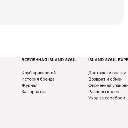
с
ПОДРОБНЕЕ
аботку персональных данных.
н
Е
учение информационных рассылок.
б
о
ВСЕЛЕННАЯ ISLAND SOUL
ISLAND SOUL EXP
Клуб привилегий
Доставка и оплата
История бренда
Возврат и обмен
Журнал
Фирменная упаков
Зал практик
Размеры колец
Уход за серебром