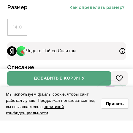
Размер
Как определить размер?
14.0
Яндекс Пэй со Сплитом
Описание
ДОБАВИТЬ В КОРЗИНУ
Хрустальная капля на тонком серебряном кольце — как
застывшая секунда, в которой вы сами решаете, что
НАМЕКНУТЬ О ПОДАРКЕ
Мы используем файлы cookie, чтобы сайт
она значит. Украшение живёт в движении: слегка
работал лучше. Продолжая пользоваться им,
покачивается, ловит свет и каждый раз напоминает о
Принять
вы соглашаетесь с
политикой
чём-то своём. Носите его как символ того, что для вас
конфиденциальности
.
наполнено смыслом — и пусть оно сверкает в такт
Главная
Каталог
Корзина
Избранное
Войти
вашему ритму.
НАЛИЧИЕ В МАГАЗИНАХ