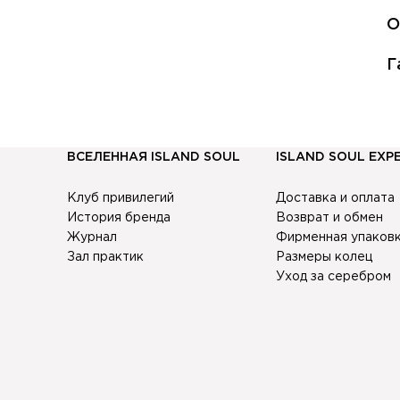
О
В
Г
О
К
7
к
в
у
П
ВСЕЛЕННАЯ ISLAND SOUL
ISLAND SOUL EXP
с
н
Клуб привилегий
Доставка и оплата
Е
История бренда
Возврат и обмен
б
Журнал
Фирменная упаков
Зал практик
Размеры колец
о
Уход за серебром