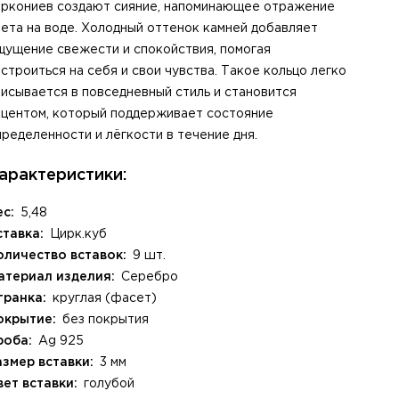
иркониев создают сияние, напоминающее отражение
вета на воде. Холодный оттенок камней добавляет
щущение свежести и спокойствия, помогая
ря
астроиться на себя и свои чувства. Такое кольцо легко
ния заказа доставкой
, стр. 1
писывается в повседневный стиль и становится
кцентом, который поддерживает состояние
пределенности и лёгкости в течение дня.
арактеристики:
ес:
5,48
ставка:
Цирк.куб
оличество вставок:
9 шт.
атериал изделия:
Серебро
гранка:
круглая (фасет)
окрытие:
без покрытия
роба:
Ag 925
азмер вставки:
3 мм
вет вставки:
голубой