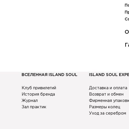
П
П
С
О
В
Г
О
К
7
к
в
у
П
ВСЕЛЕННАЯ ISLAND SOUL
ISLAND SOUL EXP
с
н
Клуб привилегий
Доставка и оплата
Е
История бренда
Возврат и обмен
б
Журнал
Фирменная упаков
Зал практик
Размеры колец
о
Уход за серебром