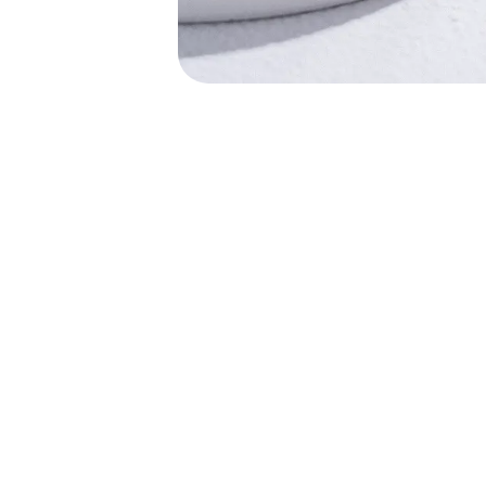
ав
Се
355
Обращаем ваше внима
или сам
ПО
Даю согласие на обр
Даю согласие на пол