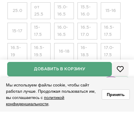
от
15.0-
15.5-
25.0
15-16
25.5
16.5
16.0
15-
16.0-
16.5-
16.5-
15-17
17.5
16.5
17.0
17.5
16.5-
16.5-
16-
17.0-
16-18
19
19.5
18.5
17.5
17.5-
18.0-
18-
14-
ДОБАВИТЬ В КОРЗИНУ
14-16
18.0
18.5
19.5
16.5
НАМЕКНУТЬ О ПОДАРКЕ
Мы используем файлы cookie, чтобы сайт
работал лучше. Продолжая пользоваться им,
13.0
13.5
14.0
14.5
15.0
Принять
вы соглашаетесь с
политикой
конфиденциальности
.
Главная
Каталог
Корзина
Избранное
Войти
Яндекс Пэй со Сплитом
НАЛИЧИЕ В МАГАЗИНАХ
ПОДБОР РАЗМЕРА
НАМЕКНЁМ О ПОДАРКЕ?
ВХОД
ВЫБЕРИТЕ РАЗМЕР
ДОЛЯМИ
УЗНАТЬ О ПОСТУПЛЕНИИ
ВЫБЕРИТЕ ГОРОД
Описание