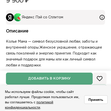
9 900 ₽
Яндекс Пэй со Сплитом
Описание
Колье Мама — символ безусловной любви, заботы и
внутренней опоры.Женское украшение, отражающее
связь поколений и энергию принятия. Подходит как
значимый подарок для мамы или как личный символ
любви и поддержки.
Характеристики:
ДОБАВИТЬ В КОРЗИНУ
Вес:
5,08
НАМЕКНУТЬ О ПОДАРКЕ
Мы используем файлы cookie, чтобы сайт
Вставка:
Цирк.куб
работал лучше. Продолжая пользоваться им,
Длина колье:
≈40 см
Принять
вы соглашаетесь с
политикой
Количество вставок:
1 шт.
конфиденциальности
.
Главная
Каталог
Корзина
Избранное
Войти
Материал изделия:
Серебро