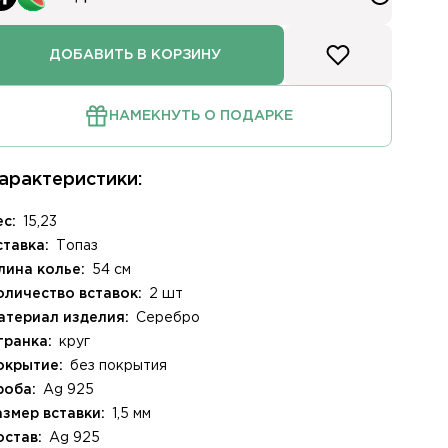
ДОБАВИТЬ В КОРЗИНУ
НАМЕКНУТЬ О ПОДАРКЕ
арактеристики:
ес:
15,23
ставка:
Топаз
лина колье:
54 см
оличество вставок:
2 шт
атериал изделия:
Серебро
гранка:
круг
окрытие:
без покрытия
роба:
Ag 925
азмер вставки:
1,5 мм
лом
остав:
Ag 925