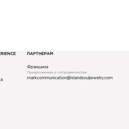
ERIENCE
ПАРТНЕРАМ
Франшиза
Предложения о сотрудничестве
markcommunication@islandsouljewelry.com
ка