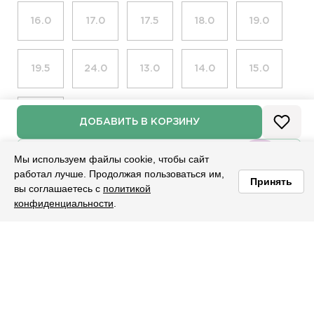
16.0
17.0
17.5
18.0
19.0
19.5
24.0
13.0
14.0
15.0
б[.,]р[.,]
ДОБАВИТЬ В КОРЗИНУ
НАМЕКНУТЬ О ПОДАРКЕ
Мы используем файлы cookie, чтобы сайт
работал лучше. Продолжая пользоваться им,
Яндекс Пэй со Сплитом
Принять
вы соглашаетесь с
политикой
конфиденциальности
.
Главная
Каталог
Корзина
Избранное
Войти
Характеристики:
НАЛИЧИЕ В МАГАЗИНАХ
Проба:
Ag 925
ПОДБОР РАЗМЕРА
НАМЕКНЁМ О ПОДАРКЕ?
ВХОД
ВЫБЕРИТЕ РАЗМЕР
ДОЛЯМИ
УЗНАТЬ О ПОСТУПЛЕНИИ
ВЫБЕРИТЕ ГОРОД
Состав:
Ag 925
Мы доставляем по всей России, укажите свой адрес на этапе
Возникают сомнения в выборе размера кольца?
Артикул 02-00-0735
Размер
оформления заказа
Предлагаем вам два надежных и простых способа для
Оплатите 25% сейчас — остальное спишется
его определения.
автоматически тремя равными частями с интервалом в